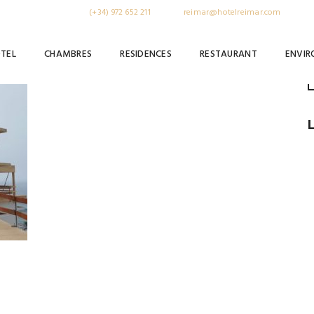
, Costa Brava
Tel:
(+34) 972 652 211
| email:
reimar@hotelreimar.com
TEL
CHAMBRES
RESIDENCES
RESTAURANT
ENVI