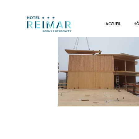
Passeig Torre Valentina 17252, Sant Antoni de Calonge, Girona
ACCUEIL
HÔ