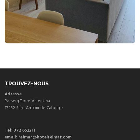
équipée. 2 terrasses avec vue spectaculaire sur la baie
de Palamós et Camí de Ronda, coffre-fort,
climatisation, TV, téléphone, wi-fi
Superficie: 45 m2 utiles plus 15 m2 de terrasse
TROUVEZ-NOUS
Adresse
Passeig Torre Valentina
17252 Sant Antoni de Calonge
Tel: 972 652211
email: reimar@hotelreimar.com