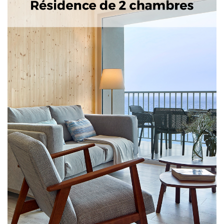
Next
Previous
Splendide logement, tout neuf et meublé dans le style
des années 60 avec vue sur la mer.
Caractéristiques: 2 chambres doubles, 2 salles de bains,
salon, cuisine-salle à manger avec kitchenette
entièrement équipée. Terrasse avec vue spectaculaire
sur la baie de Palamós et Camí de Ronda, coffre-fort,
climatisation, TV, téléphone, wi-fi