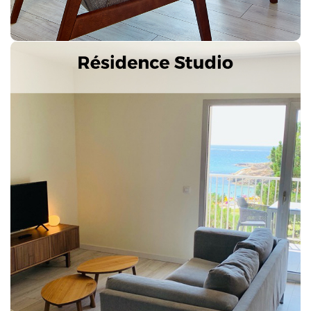
50 m2 utiles plus 13 m2 de terrasse
Next
Previous
Splendide logement, tout neuf et meublé dans le style
des années 60 avec vue sur la mer.
Caractéristiques: Spacieux studio d’une pièce avec
cuisine-salle à manger avec kitchenette entièrement