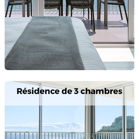
Caractéristiques: 4 chambres doubles, 3 salles de bains,
salon, cuisine-salle à manger avec kitchenette
entièrement équipée. 2 terrasses avec vue
spectaculaire sur la mer et la crique et Camí de Ronda,
coffre-fort, climatisation, équipement audio
Bluetooth, TV, téléphone, wi-fi
115 m2 utiles plus 57 m2 de terrasse
Next
Previous