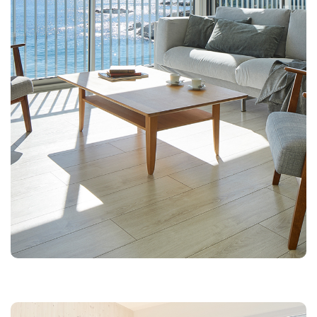
Splendide logement, tout neuf et meublé dans le style
des années 60 avec vue sur la mer.
Caractéristiques: 3 chambres doubles, 2 salles de bains,
salon, cuisine-salle à manger avec kitchenette
entièrement équipée. Terrasse avec vue spectaculaire
sur la mer, dans la baie de Palamós et Camí de Ronda,
coffre-fort, climatisation, équipement audio
Bluetooth, TV, téléphone, wi-fi
97 m2 utiles plus 26 m2 de terrasse