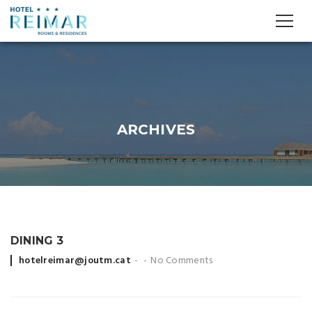
ARCHIVES
DINING 3
Posted
hotelreimar@joutm.cat
No Comments
by