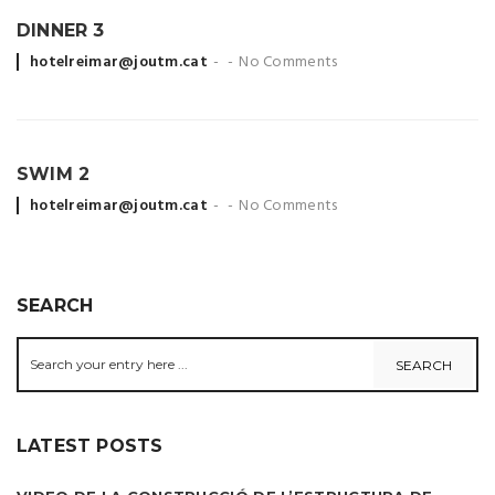
DINNER 3
Posted
hotelreimar@joutm.cat
No Comments
by
SWIM 2
Posted
hotelreimar@joutm.cat
No Comments
by
SEARCH
LATEST POSTS