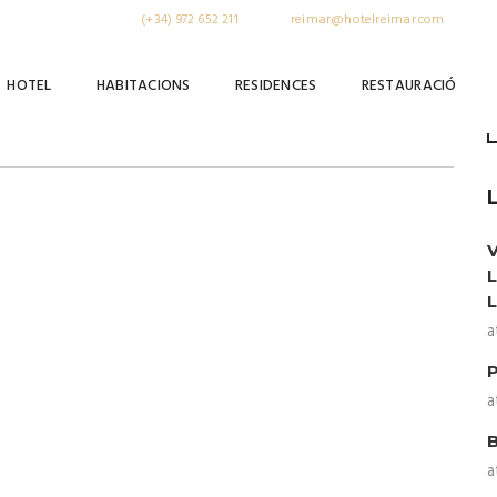
, Costa Brava
Tel:
(+34) 972 652 211
| email:
reimar@hotelreimar.com
HOTEL
HABITACIONS
RESIDENCES
RESTAURACIÓ
a
a
a