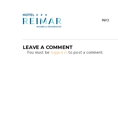
Passeig Torre Valentina 17252, Sant Antoni de Calonge, Girona
INICI
LEAVE A COMMENT
You must be
logged in
to post a comment.