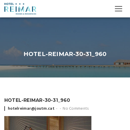
HOTEL-REIMAR-30-31_960
HOTEL-REIMAR-30-31_960
Posted
hotelreimar@joutm.cat
No Comments
by