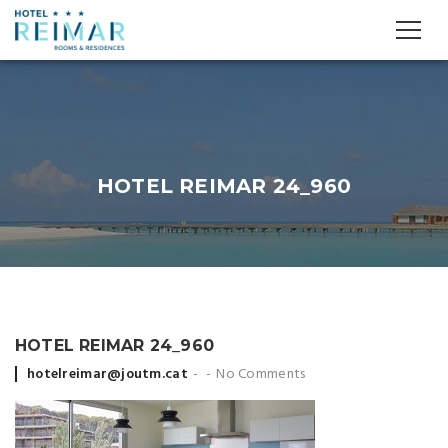
HOTEL REIMAR 24_960
HOTEL REIMAR 24_960
Posted
hotelreimar@joutm.cat
No Comments
by