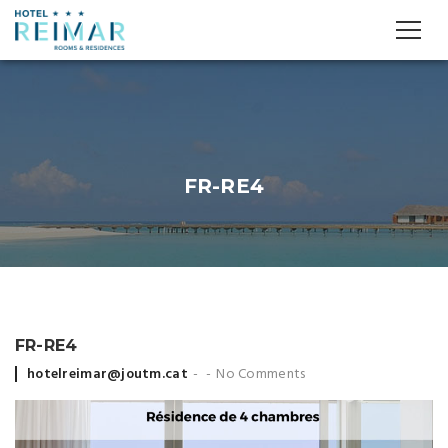
FR-RE4
FR-RE4
Posted
hotelreimar@joutm.cat
No Comments
by