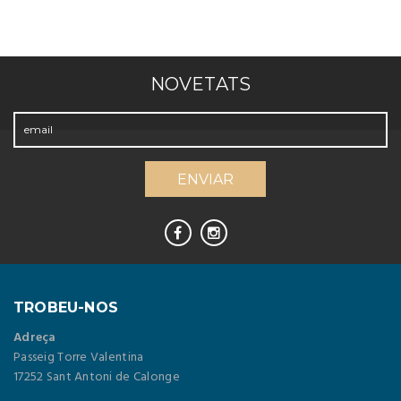
NOVETATS
TROBEU-NOS
Adreça
Passeig Torre Valentina
17252 Sant Antoni de Calonge