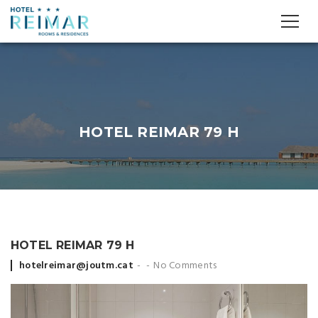
HOTEL REIMAR 79 H
HOTEL REIMAR 79 H
Posted
hotelreimar@joutm.cat
No Comments
by