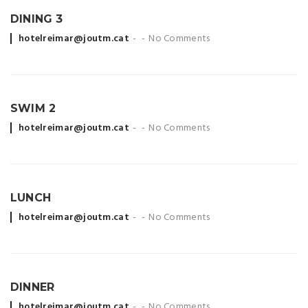
DINING 3
Posted
hotelreimar@joutm.cat
No Comments
by
SWIM 2
Posted
hotelreimar@joutm.cat
No Comments
by
LUNCH
Posted
hotelreimar@joutm.cat
No Comments
by
DINNER
Posted
hotelreimar@joutm.cat
No Comments