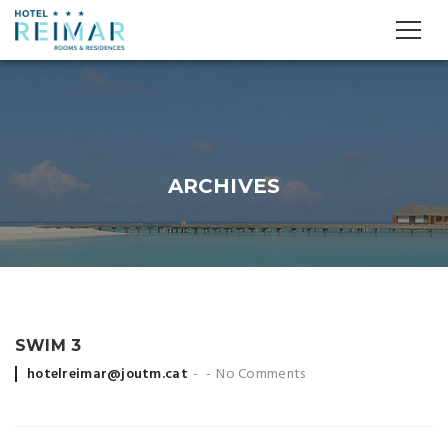
ARCHIVES
SWIM 3
Posted
hotelreimar@joutm.cat
No Comments
by