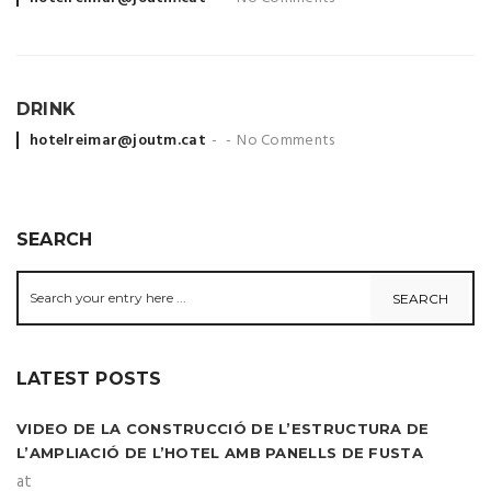
by
DRINK
Posted
hotelreimar@joutm.cat
No Comments
by
SEARCH
LATEST POSTS
VIDEO DE LA CONSTRUCCIÓ DE L’ESTRUCTURA DE
L’AMPLIACIÓ DE L’HOTEL AMB PANELLS DE FUSTA
at