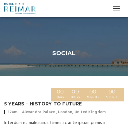
SOCIAL
00
00
00
00
DAYS
HOURS
MINUTES
SECONDS
5 YEARS – HISTORY TO FUTURE
Event
Event
12am
Alexandra Palace , London, United Kingdom
time:
location:
Interdum et malesuada fames ac ante ipsum primis in