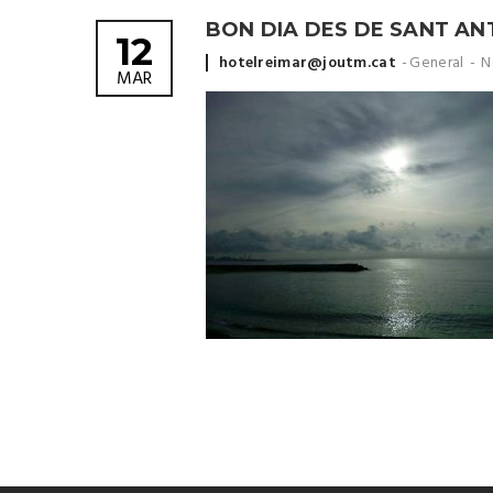
BON DIA DES DE SANT AN
12
Posted
hotelreimar@joutm.cat
General
N
MAR
by