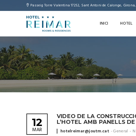
Passeig Torre Valentina 17252, Sant Antoni de Calonge, Girona
INICI
HOTEL
VIDEO DE LA CONSTRUCCI
12
L’HOTEL AMB PANELLS DE
MAR
Posted
hotelreimar@joutm.cat
General
N