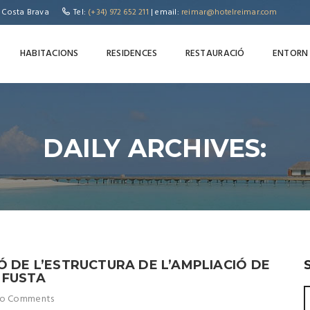
, Costa Brava
Tel:
(+34) 972 652 211
| email:
reimar@hotelreimar.com
HABITACIONS
RESIDENCES
RESTAURACIÓ
ENTORN
DAILY ARCHIVES:
Ó DE L’ESTRUCTURA DE L’AMPLIACIÓ DE
 FUSTA
o Comments