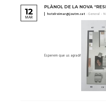
PLÀNOL DE LA NOVA “RES
12
Posted
hotelreimar@joutm.cat
General
N
MAR
by
Esperem que us agradi!