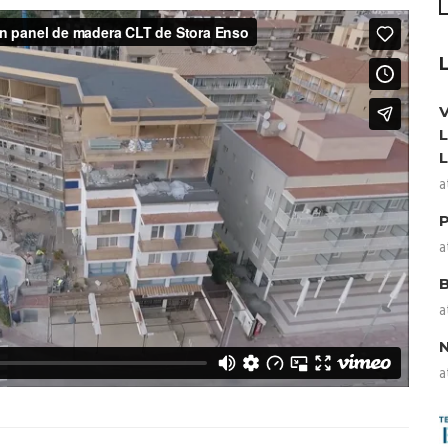
a
a
a
a