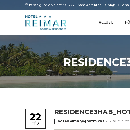
Passeig Torre Valentina 17252, Sant Antoni de Calonge, Girona
ACCUEIL
HÔ
RESIDENCE
RESIDENCE3HAB_HOT
22
Posted
hotelreimar@joutm.cat
Aucun co
FÉV
by