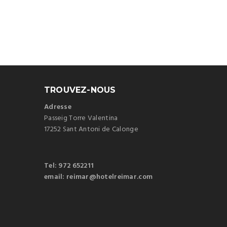
TROUVEZ-NOUS
Adresse
Passeig Torre Valentina
17252 Sant Antoni de Calonge
Tel: 972 652211
email: reimar@hotelreimar.com