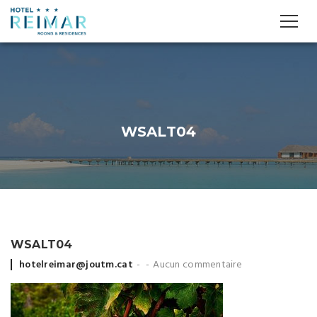
WSALT04
WSALT04
Posted
hotelreimar@joutm.cat
Aucun commentaire
by