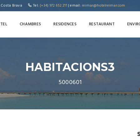
, Costa Brava
Tel:
(+34) 972 652 211
| email:
reimar@hotelreimar.com
TEL
CHAMBRES
RESIDENCES
RESTAURANT
ENVI
HABITACIONS3
5000601