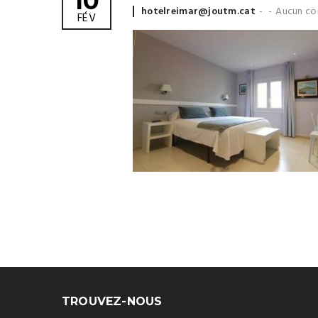
10
Posted
hotelreimar@joutm.cat
Aucun co
FÉV
by
TROUVEZ-NOUS