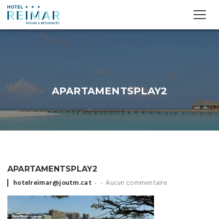
APARTAMENTSPLAY2
APARTAMENTSPLAY2
Posted
hotelreimar@joutm.cat
Aucun commentaire
by