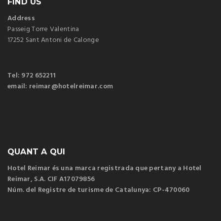
FIND US
Address
Passeig Torre Valentina
17252 Sant Antoni de Calonge
Tel: 972 652211
email: reimar@hotelreimar.com
QUANT A QUI
Hotel Reimar és una marca registrada que pertany a Hotel
Reimar, S.A. CIF A17079856
Núm. del Registre de turisme de Catalunya: CP-470060